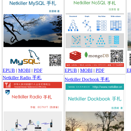
EPUB
|
MOBI
|
PDF
EPUB
|
MOBI
|
PDF
E
Netkiller Radio 手札
Netkiller Docbook 手札