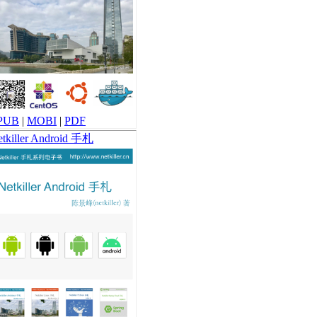
PUB
|
MOBI
|
PDF
tkiller Android 手札