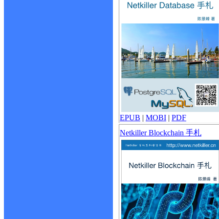
EPUB
|
MOBI
|
PDF
Netkiller Blockchain 手札