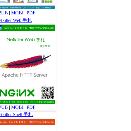
PUB
|
MOBI
|
PDF
etkiller Web 手札
PUB
|
MOBI
|
PDF
tkiller Shell 手札