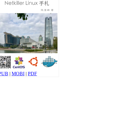
PUB
|
MOBI
|
PDF