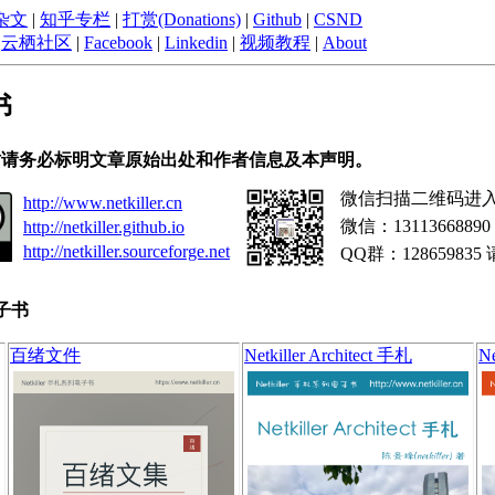
杂文
|
知乎专栏
|
打赏(Donations)
|
Github
|
CSND
|
云栖社区
|
Facebook
|
Linkedin
|
视频教程
|
About
书
时请务必标明文章原始出处和作者信息及本声明。
微信扫描二维码进入 Ne
http://www.netkiller.cn
微信：1311366889
http://netkiller.github.io
http://netkiller.sourceforge.net
QQ群：128659835
电子书
百绪文件
Netkiller Architect 手札
Ne