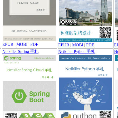
EPUB
|
MOBI
|
PDF
EPUB
|
MOBI
|
PDF
E
Netkiller Spring 手札
Netkiller Python 手札
Ne