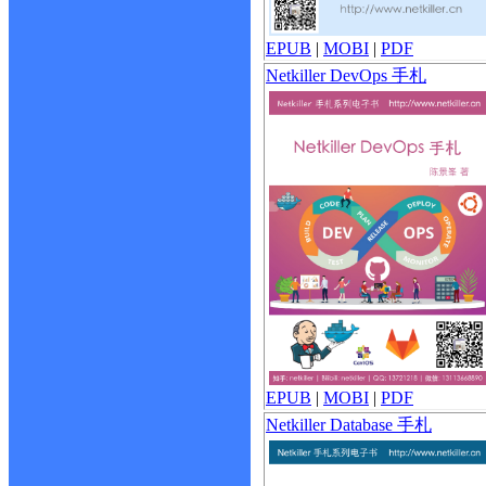
EPUB
|
MOBI
|
PDF
Netkiller DevOps 手札
EPUB
|
MOBI
|
PDF
Netkiller Database 手札