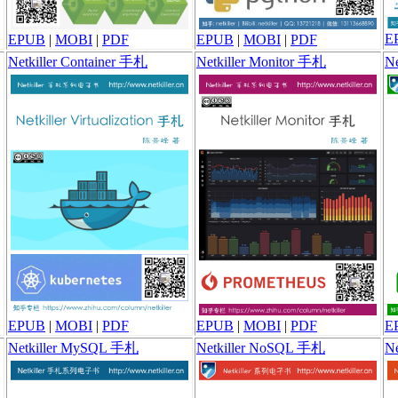
E
EPUB
|
MOBI
|
PDF
EPUB
|
MOBI
|
PDF
Netkiller Container 手札
Netkiller Monitor 手札
N
EPUB
|
MOBI
|
PDF
EPUB
|
MOBI
|
PDF
E
Netkiller MySQL 手札
Netkiller NoSQL 手札
Ne