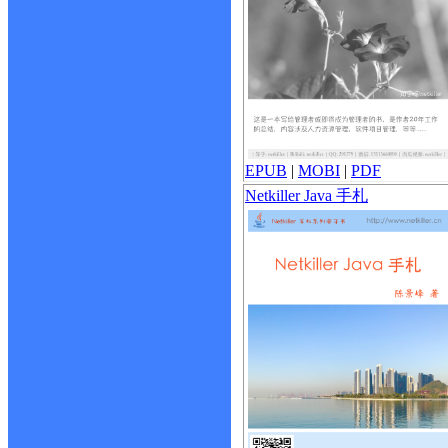
EPUB
|
MOBI
|
PDF
Netkiller Java 手札