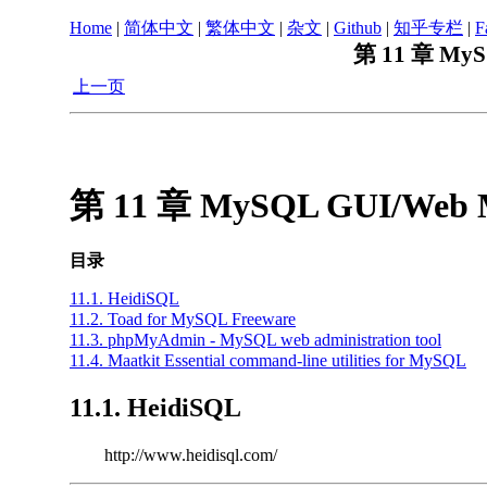
Home
|
简体中文
|
繁体中文
|
杂文
|
Github
|
知乎专栏
|
F
第 11 章 MyS
上一页
第 11 章 MySQL GUI/Web 
目录
11.1. HeidiSQL
11.2. Toad for MySQL Freeware
11.3. phpMyAdmin - MySQL web administration tool
11.4. Maatkit Essential command-line utilities for MySQL
11.1. HeidiSQL
http://www.heidisql.com/