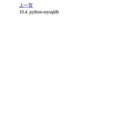
上一页
10.4. python-mysqldb