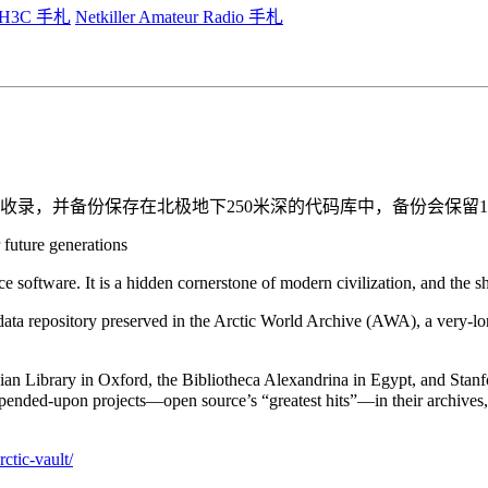
er H3C 手札
Netkiller Amateur Radio 手札
 Github 收录，并备份保存在北极地下250米深的代码库中，备份会保留1
 future generations
software. It is a hidden cornerstone of modern civilization, and the sh
ata repository preserved in the Arctic World Archive (AWA), a very-lon
an Library in Oxford, the Bibliotheca Alexandrina in Egypt, and Stanfor
ended-upon projects—open source’s “greatest hits”—in their archives, 
ctic-vault/