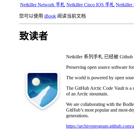
Netkiller Network 手札
Netkiller Cisco IOS 手札
Netkill
您可以使用
iBook
阅读当前文档
致读者
Netkiller 系列手札 已经被
Preserving open source software for
The world is powered by open source 
The GitHub Arctic Code Vault is a d
of an Arctic mountain.
We are collaborating with the Bodlei
GitHub’s most popular and most-dep
generations.
https://archiveprogram.github.com/ar