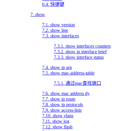
6.4. 快捷键
7. show
7.1. show version
7.2. show line
7.3. show interfaces
7.3.1. show interfaces counters
7.3.2. show ip interface brief
7.3.3. show interface status
7.4. show ip arp
7.5. show mac-address-table
7.5.1. 通过mac查找端口
7.6. show mac address dy
7.7. show ip route
7.8. show ip protocols
7.9. show access-lists
7.10. show vlans
7.11. show log
7.12. show flash