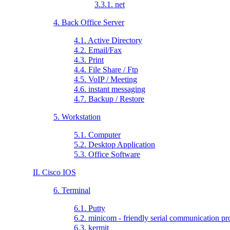
3.3.1. net
4. Back Office Server
4.1. Active Directory
4.2. Email/Fax
4.3. Print
4.4. File Share / Ftp
4.5. VoIP / Meeting
4.6. instant messaging
4.7. Backup / Restore
5. Workstation
5.1. Computer
5.2. Desktop Application
5.3. Office Software
II. Cisco IOS
6. Terminal
6.1. Putty
6.2. minicom - friendly serial communication p
6.3. kermit