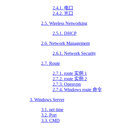
2.4.1. 电口
2.4.2. 光口
2.5. Wireless Networking
2.5.1. DHCP
2.6. Network Management
2.6.1. Network Security
2.7. Route
2.7.1. route 实例 1
2.7.2. route 实例 2
2.7.3. Openvpn
2.7.4. Windows route 命令
3. Windows Server
3.1. net time
3.2. Port
3.3. CMD