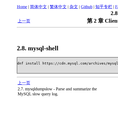
Home
|
简体中文
|
繁体中文
|
杂文
|
Github
|
知乎专栏
|
F
2.8
第 2 章 Client
上一页
2.8. mysql-shell
dnf install https://cdn.mysql.com/archives/mysql-
上一页
2.7. mysqldumpslow - Parse and summarize the
MySQL slow query log.