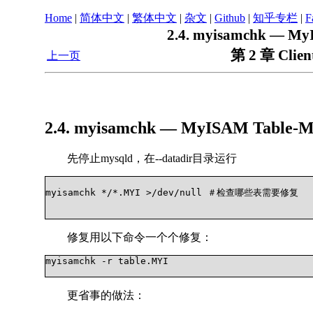
Home
|
简体中文
|
繁体中文
|
杂文
|
Github
|
知乎专栏
|
F
2.4. myisamchk — MyI
第 2 章 Client
上一页
2.4. myisamchk — MyISAM Table-Mai
先停止mysqld，在--datadir目录运行
myisamchk */*.MYI >/dev/null ＃检查哪些表需要修复

修复用以下命令一个个修复：
myisamchk -r table.MYI

更省事的做法：