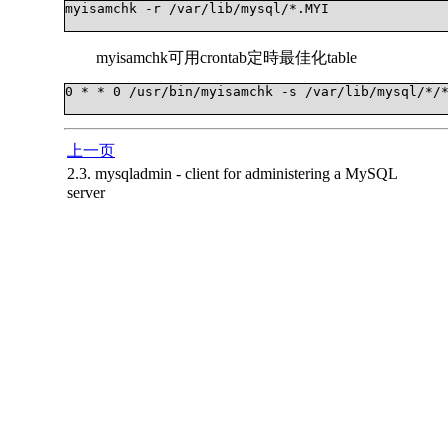
myisamchk -r /var/lib/mysql/*.MYI

myisamchk可用crontab定時最佳化table
0 * * 0 /usr/bin/myisamchk -s /var/lib/mysql/*/*
上一页
2.3. mysqladmin - client for administering a MySQL
server