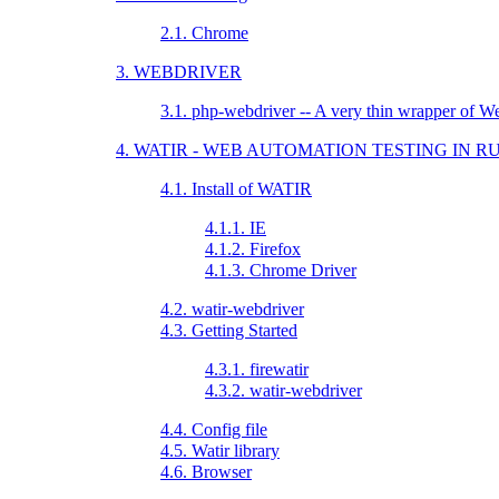
2.1. Chrome
3. WEBDRIVER
3.1. php-webdriver -- A very thin wrapper of W
4. WATIR - WEB AUTOMATION TESTING IN R
4.1. Install of WATIR
4.1.1. IE
4.1.2. Firefox
4.1.3. Chrome Driver
4.2. watir-webdriver
4.3. Getting Started
4.3.1. firewatir
4.3.2. watir-webdriver
4.4. Config file
4.5. Watir library
4.6. Browser