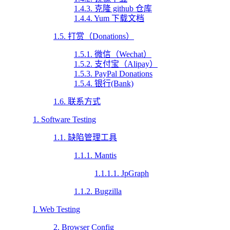
1.4.3. 克隆 github 仓库
1.4.4. Yum 下载文档
1.5. 打赏（Donations）
1.5.1. 微信（Wechat）
1.5.2. 支付宝（Alipay）
1.5.3. PayPal Donations
1.5.4. 银行(Bank)
1.6. 联系方式
1. Software Testing
1.1. 缺陷管理工具
1.1.1. Mantis
1.1.1.1. JpGraph
1.1.2. Bugzilla
I. Web Testing
2. Browser Config