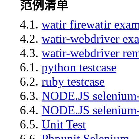
范例清单
4.1.
watir firewatir exa
4.2.
watir-webdriver ex
4.3.
watir-webdriver re
6.1.
python testcase
6.2.
ruby testcase
6.3.
NODE.JS seleniu
6.4.
NODE.JS seleniu
6.5.
Unit Test
6.6.
Phpunit Selenium