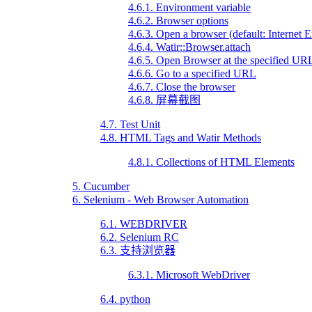
4.6.1. Environment variable
4.6.2. Browser options
4.6.3. Open a browser (default: Internet E
4.6.4. Watir::Browser.attach
4.6.5. Open Browser at the specified UR
4.6.6. Go to a specified URL
4.6.7. Close the browser
4.6.8. 屏幕截图
4.7. Test Unit
4.8. HTML Tags and Watir Methods
4.8.1. Collections of HTML Elements
5. Cucumber
6. Selenium - Web Browser Automation
6.1. WEBDRIVER
6.2. Selenium RC
6.3. 支持浏览器
6.3.1. Microsoft WebDriver
6.4. python