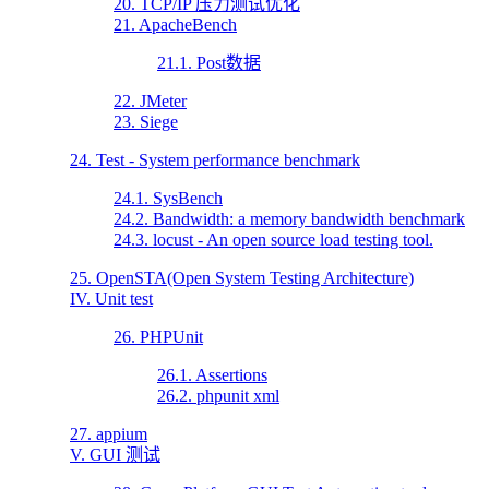
20. TCP/IP 压力测试优化
21. ApacheBench
21.1. Post数据
22. JMeter
23. Siege
24. Test - System performance benchmark
24.1. SysBench
24.2. Bandwidth: a memory bandwidth benchmark
24.3. locust - An open source load testing tool.
25. OpenSTA(Open System Testing Architecture)
IV. Unit test
26. PHPUnit
26.1. Assertions
26.2. phpunit xml
27. appium
V. GUI 测试