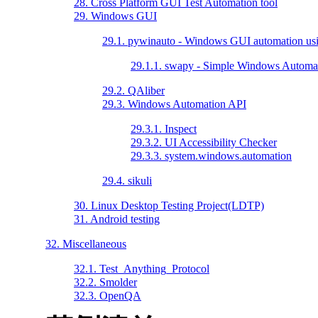
28. Cross Platform GUI Test Automation tool
29. Windows GUI
29.1. pywinauto - Windows GUI automation us
29.1.1. swapy - Simple Windows Automa
29.2. QAliber
29.3. Windows Automation API
29.3.1. Inspect
29.3.2. UI Accessibility Checker
29.3.3. system.windows.automation
29.4. sikuli
30. Linux Desktop Testing Project(LDTP)
31. Android testing
32. Miscellaneous
32.1. Test_Anything_Protocol
32.2. Smolder
32.3. OpenQA