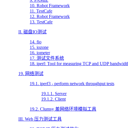
9. PAMIE
10. Robot Framework
11. TestCafe
12. Robot Framework
13. TestCafe
II. 磁盘IO测试
14. fio
15. iozone
16. iometer
17. 测试文件系统
18. iperf: Tool for measuring TCP and UDP bandwidt
19. 网络测试
19.1. iperf3 - perform network throughput tests
19.1.1. Server
19.1.2. Client
19.2. Clumsy 差网络环境模拟工具
III. Web 压力测试工具