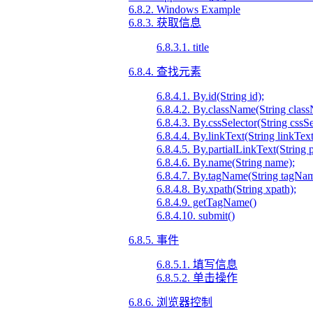
6.8.2. Windows Example
6.8.3. 获取信息
6.8.3.1. title
6.8.4. 查找元素
6.8.4.1. By.id(String id);
6.8.4.2. By.className(String clas
6.8.4.3. By.cssSelector(String cssSe
6.8.4.4. By.linkText(String linkText
6.8.4.5. By.partialLinkText(String 
6.8.4.6. By.name(String name);
6.8.4.7. By.tagName(String tagNam
6.8.4.8. By.xpath(String xpath);
6.8.4.9. getTagName()
6.8.4.10. submit()
6.8.5. 事件
6.8.5.1. 填写信息
6.8.5.2. 单击操作
6.8.6. 浏览器控制