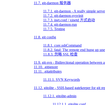
11.7. git-daemon 服务器
11.7.1. git-daemon - A really simple server
11.7.2. git-daemon-sysvinit
11.7.3. inet.conf / xinetd 方式启动
11.7.4. git-daemon-run
11.7.5. Testing
11.8. git config
11.8.1. core.sshCommand
11.8.2. fatal: The remote end hung up un
11.8.3. 忽略 SSL 检查
11.9. git-svn - Bidirectional operation between 
11.10. .gitignore
11.11. .gitattributes
11.11.1. SVN Keywords
11.12. gitolite - SSH-based gatekeeper for git re
11.12.1. gitolite-admin
11.12.1.1. gitolite.conf