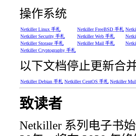
操作系统
Netkiller Linux 手札
Netkiller FreeBSD 手札
Netk
Netkiller Security 手札
Netkiller Web 手札
Netk
Netkiller Storage 手札
Netkiller Mail 手札
Netki
Netkiller Cryptography 手札
以下文档停止更新合并到 《N
Netkiller Debian 手札
Netkiller CentOS 手札
Netkiller M
致读者
Netkiller 系列电子