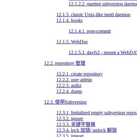
12.1.2.2. starting subversion daem
12.1.3. classic Unix-like inetd daemon
12.1.4. hooks
12.1.4.1. post-commit
12.1.5. WebDav
12.1.5.1. davfs2 - mount a WebDAV 
12.2. repository 管理
12.2.1. create repository
12.2.2. user admin
12.2.3. authz
12.2.4. dump
12.3. 使用Subversion
12.3.1. Initialized empty subversion reposi
12.3.2. ignore
12.3.3. 关键字替换
12.3.4. lock 加锁/ unlock 解锁
12.3.5. import