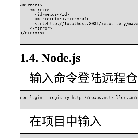
<mirrors>

    <mirror>

      <id>nexus</id>

      <mirrorOf>*</mirrorOf>

      <url>http://localhost:8081/repository/mave
    </mirror>

</mirrors>

1.4. Node.js
输入命令登陆远程仓
npm login --registry=http://nexus.netkiller.cn/rep
在项目中输入