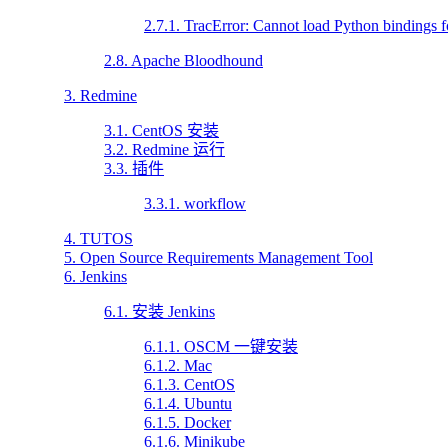
2.7.1. TracError: Cannot load Python binding
2.8. Apache Bloodhound
3. Redmine
3.1. CentOS 安装
3.2. Redmine 运行
3.3. 插件
3.3.1. workflow
4. TUTOS
5. Open Source Requirements Management Tool
6. Jenkins
6.1. 安装 Jenkins
6.1.1. OSCM 一键安装
6.1.2. Mac
6.1.3. CentOS
6.1.4. Ubuntu
6.1.5. Docker
6.1.6. Minikube