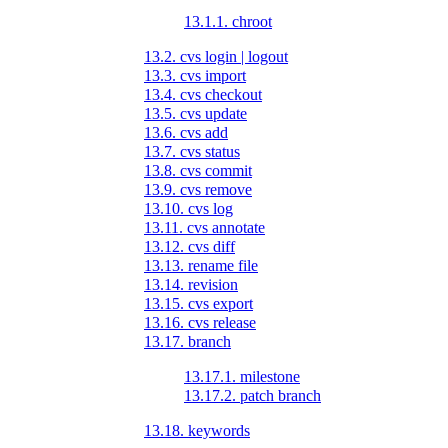
13.1.1. chroot
13.2. cvs login | logout
13.3. cvs import
13.4. cvs checkout
13.5. cvs update
13.6. cvs add
13.7. cvs status
13.8. cvs commit
13.9. cvs remove
13.10. cvs log
13.11. cvs annotate
13.12. cvs diff
13.13. rename file
13.14. revision
13.15. cvs export
13.16. cvs release
13.17. branch
13.17.1. milestone
13.17.2. patch branch
13.18. keywords