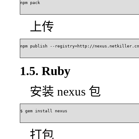
npm pack	

上传
npm publish --registry=http://nexus.netkiller.cn/r
1.5. Ruby
安装 nexus 包
$ gem install nexus		

打包