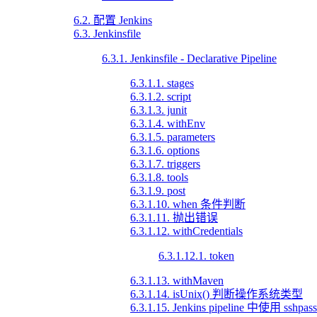
6.2. 配置 Jenkins
6.3. Jenkinsfile
6.3.1. Jenkinsfile - Declarative Pipeline
6.3.1.1. stages
6.3.1.2. script
6.3.1.3. junit
6.3.1.4. withEnv
6.3.1.5. parameters
6.3.1.6. options
6.3.1.7. triggers
6.3.1.8. tools
6.3.1.9. post
6.3.1.10. when 条件判断
6.3.1.11. 抛出错误
6.3.1.12. withCredentials
6.3.1.12.1. token
6.3.1.13. withMaven
6.3.1.14. isUnix() 判断操作系统类型
6.3.1.15. Jenkins pipeline 中使用 ssh