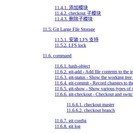
11.4.1. 添加模块
11.4.2. checkout 子模块
11.4.3. 删除子模块
11.5. Git Large File Storage
11.5.1. 安装 LFS 支持
11.5.2. LFS lock
11.6. command
11.6.1. hash-object
11.6.2. git-add - Add file contents to the 
11.6.3. git-status - Show the working tree 
11.6.4. git-commit - Record changes to th
11.6.5. git-show - Show various types of 
11.6.6. git-checkout - Checkout and switc
11.6.6.1. checkout master
11.6.6.2. checkout branch
11.6.7. git config
11.6.8. git log