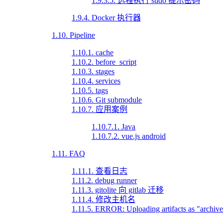
1.9.3.5. 远程执行 sudo 提示密码
1.9.4. Docker 执行器
1.10. Pipeline
1.10.1. cache
1.10.2. before_script
1.10.3. stages
1.10.4. services
1.10.5. tags
1.10.6. Git submodule
1.10.7. 应用案例
1.10.7.1. Java
1.10.7.2. vue.js android
1.11. FAQ
1.11.1. 查看日志
1.11.2. debug runner
1.11.3. gitolite 向 gitlab 迁移
1.11.4. 修改主机名
1.11.5. ERROR: Uploading artifacts as "archive" 