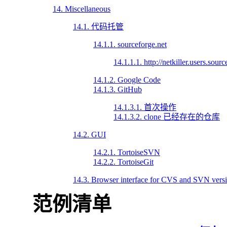
14. Miscellaneous
14.1. 代码托管
14.1.1. sourceforge.net
14.1.1.1. http://netkiller.users.sou
14.1.2. Google Code
14.1.3. GitHub
14.1.3.1. 首次操作
14.1.3.2. clone 已经存在的仓库
14.2. GUI
14.2.1. TortoiseSVN
14.2.2. TortoiseGit
14.3. Browser interface for CVS and SVN versio
范例清单