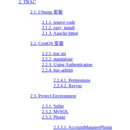
2. TRAC
2.1. Ubuntu 安装
2.1.1. source code
2.1.2. easy_install
2.1.3. Apache httpd
2.2. CentOS 安装
2.2.1. trac.ini
2.2.2. standalone
2.2.3. Using Authentication
2.2.4. trac-admin
2.2.4.1. Permissions
2.2.4.2. Resync
2.3. Project Environment
2.3.1. Sqlite
2.3.2. MySQL
2.3.3. Plugin
2.3.3.1. AccountManagerPlugin