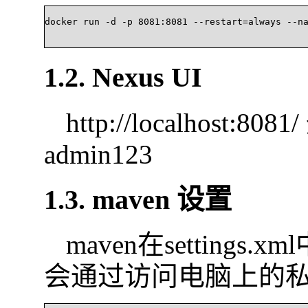
docker run -d -p 8081:8081 --restart=always --name
1.2. Nexus UI
http://localhost
admin123
1.3. maven 设置
maven在settings
会通过访问电脑上的私服