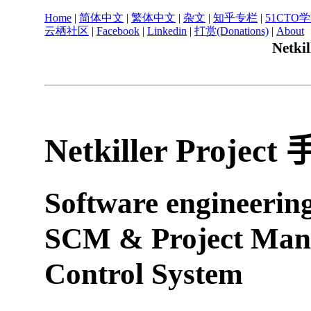
Home
|
简体中文
|
繁体中文
|
杂文
|
知乎专栏
|
51CTO
云栖社区
|
Facebook
|
Linkedin
|
打赏(Donations)
|
About
Netki
Netkiller Project
Software engineering
SCM & Project Mana
Control System