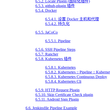
6.5.2. Locale Plugin (国际化插件)
6.5.3. github-plugin 插件
6.5.4. Docker
6.5.4.1. 设置 Docker 主机和代理
6.5.4.2. 持久化
6.5.5. JaCoCo
6.5.5.1. Pipeline
6.5.6. SSH Pipeline Steps
6.5.7. Rancher
6.5.8. Kubernetes 插件
6.5.8.1. Kubernetes
6.5.8.2. Kubernetes :: Pipeline :: Kuberne
6.5.8.3. Kubernetes Continuous Deploy
6.5.8.4. Kubernetes Cli
6.5.9. HTTP Request Plugin
6.5.10. Skip Certificate Check plugin
6.5.11. Android Sign Plugin
6.6. Jenkinsfile Pipeline Example