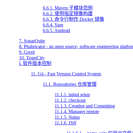
6.6.1. Maven 子模块范例
6.6.2. 使用指定镜像构建
6.6.3. 命令行制作 Docker 镜像
6.6.4. Yarn
6.6.5. Android
7. SonarQube
8. Phabricator - an open source, software engineering platfo
9. Gerrit
10. TeamCity
I. 软件版本控制
11. Git - Fast Version Control System
11.1. Repositories 仓库管理
11.1.1. initial setup
11.1.2. checkout
11.1.3. Creating and Commiting
11.1.4. Manager remote
11.1.5. Status
11.1.6. Diff