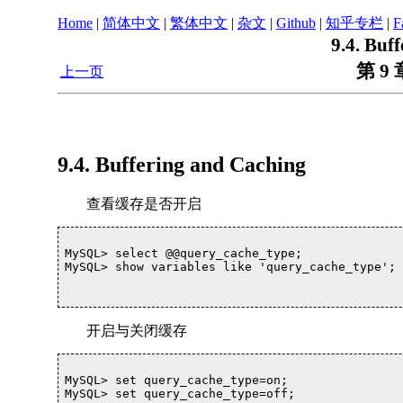
Home
|
简体中文
|
繁体中文
|
杂文
|
Github
|
知乎专栏
|
F
9.4. Buf
第 9 
上一页
9.4. Buffering and Caching
查看缓存是否开启
MySQL> select @@query_cache_type;

MySQL> show variables like 'query_cache_type';

开启与关闭缓存
MySQL> set query_cache_type=on;

MySQL> set query_cache_type=off;
