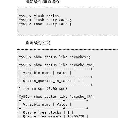
清除缓存/重置缓存
MySQL> flush tables;

MySQL> flush query cache;

MySQL> reset query cache;

查询缓存性能
MySQL> show status like 'qcache%';

MySQL> show status like 'qcache_q%';

+-------------------------+-------+

| Variable_name | Value |

+-------------------------+-------+

| Qcache_queries_in_cache | 1 |

+-------------------------+-------+

1 row in set (0.00 sec)

MySQL> show status like 'qcache_f%';

+--------------------+----------+

| Variable_name | Value |

+--------------------+----------+

| Qcache_free_blocks | 1 |

| Qcache_free_memory | 16766728 |
