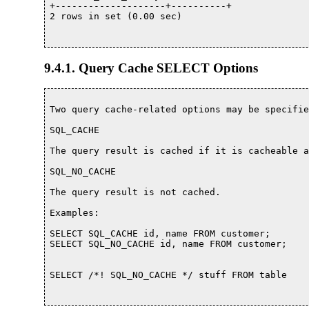
+--------------------+----------+

2 rows in set (0.00 sec)

9.4.1. Query Cache SELECT Options
Two query cache-related options may be specifie
SQL_CACHE

The query result is cached if it is cacheable a
SQL_NO_CACHE

The query result is not cached.

Examples:

SELECT SQL_CACHE id, name FROM customer;

SELECT SQL_NO_CACHE id, name FROM customer;

SELECT /*! SQL_NO_CACHE */ stuff FROM table
