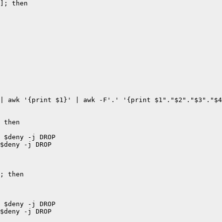
]; then

| awk '{print $1}' | awk -F'.' '{print $1"."$2"."$3"."$4
 then

; then

 $deny -j DROP

$deny -j DROP
