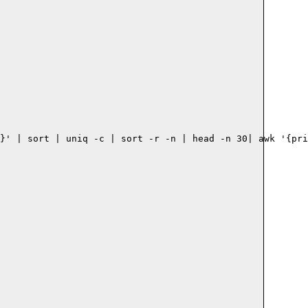
}' | sort | uniq -c | sort -r -n | head -n 30| awk '{prin