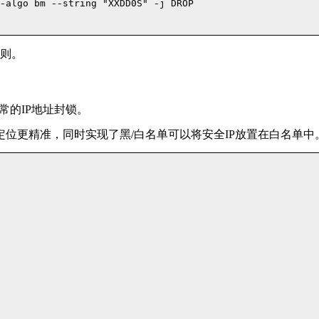
-algo bm --string "XXDD0S" -j DROP

则。
常的IP地址封锁。
 文件定位更精准，同时实现了黑/白名单可以将安全IP放置在白名单中