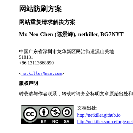
网站防刷方案
网站重复请求解决方案
Mr
.
Neo Chen
(陈景峰)
,
netkiller, BG7NYT
中国
广东省
深圳市
龙华新区民治街道溪山美地
518131
+86 13113668890
<
netkiller@msn.com
>
版权声明
转载请与作者联系，转载时请务必标明文章原始出处和
文档出处:
http://netkiller.github.io
http://netkiller.sourceforge.net