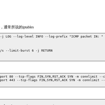
常所说的iptables
-j LOG --log-level INFO --log-prefix "ICMP packet IN: "

/s --limit-burst 6 -j RETURN

port 80 --tcp-flags FIN,SYN,RST,ACK SYN -m connlimit --c
port 443 --tcp-flags FIN,SYN,RST,ACK SYN -m connlimit --